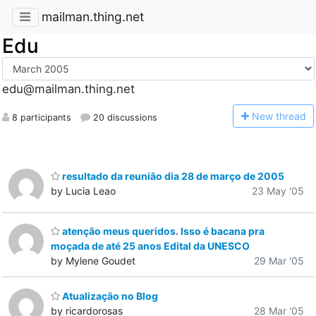
mailman.thing.net
Edu
edu@mailman.thing.net
N
ew thread
8 participants
20 discussions
resultado da reunião dia 28 de março de 2005
by Lucia Leao
23 May '05
atenção meus queridos. Isso é bacana pra
moçada de até 25 anos Edital da UNESCO
by Mylene Goudet
29 Mar '05
Atualização no Blog
by ricardorosas
28 Mar '05